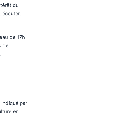
ntérêt du
, écouter,
neau de 17h
és de
.
 indiqué par
ulture en