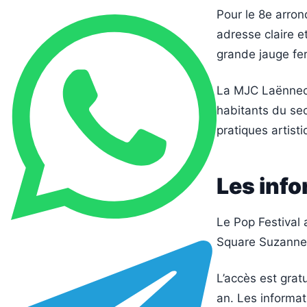
Pour le 8e arro
adresse claire e
grande jauge fe
La MJC Laënnec 
habitants du sec
pratiques artisti
Les info
Le Pop Festival a
Square Suzanne 
L’accès est gratu
an. Les informat