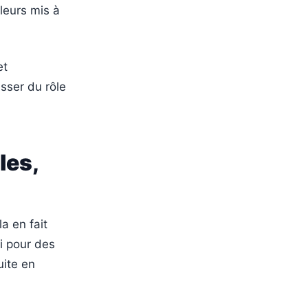
lleurs mis à
et
sser du rôle
les,
a en fait
i pour des
uite en