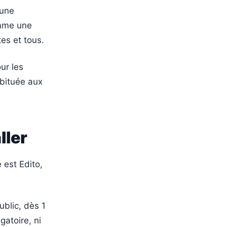
 une
omme une
es et tous.
ur les
abituée aux
ller
é est Edito,
ublic, dès 1
gatoire, ni