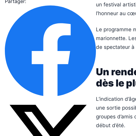
Partager:
un festival artis
l’honneur au cœ
Le programme me
marionnette. Les
de spectateur à 
Un rende
dès le p
L’indication d’â
une sortie possi
groupes d’amis o
début d’été.