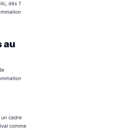
ic, dès 1
rammation
s au
8e
rammation
s un cadre
stival comme