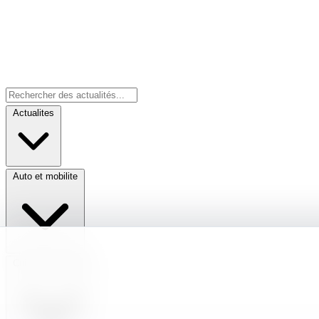
Actualites
Auto et mobilite
Cuisine et recettes