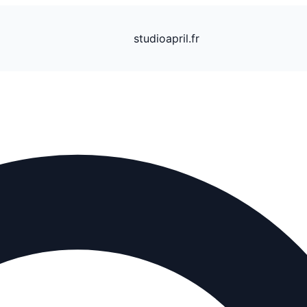
studioapril.fr