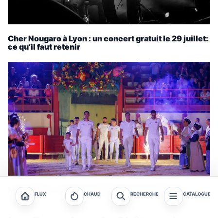
Cher Nougaro à Lyon : un concert gratuit le 29 juillet:
ce qu’il faut retenir
Montpellier : 16 jours de fêtes votives gratuites
FLUX
CHAUD
RECHERCHE
CATALOGUE