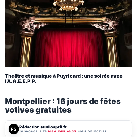
Théâtre et musique à Puyricard : une soirée avec
l’A.A.E.E.P.P.
Montpellier : 16 jours de fêtes
votives gratuites
Rédaction studioapril.fr
2026-08-02 12:47
MIS À JOUR: 08:55
4 MIN. DE LECTURE