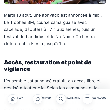
Mardi 18 août, une abrivado est annoncée à midi.
Le Trophée 3M, course camarguaise avec
capelade, débutera à 17 h aux arènes, puis un
festival de bandidos et le No Name Orchestra
clôtureront la Fiesta jusqu’à 1 h.
Accès, restauration et point de
vigilance
L’ensemble est annoncé gratuit, en accès libre et
destiné à tout public. Selon les communes et les
journées, foodtrucks, grillades et buvettes
FLUX
CHAUD
RECHERCHE
CATALOGUE
accompagneront les animations. Les événements
étant répartis dans plusieurs lieux, il faut bien