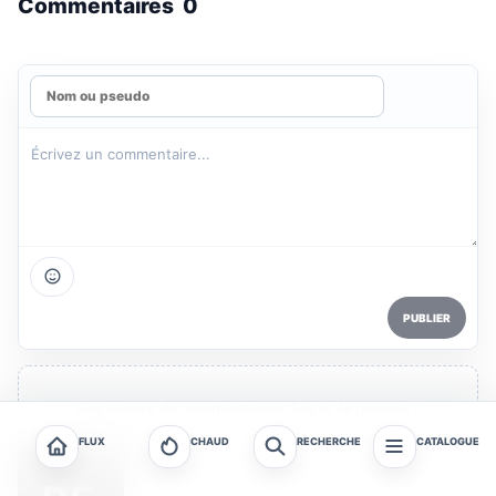
Commentaires
0
PUBLIER
Pas encore de commentaires. Soyez le premier !
FLUX
CHAUD
RECHERCHE
CATALOGUE