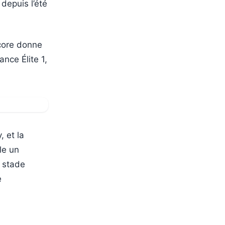
depuis l’été
score donne
nce Élite 1,
, et la
le un
u stade
e