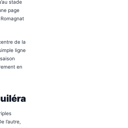
u’au stade
 une page
SM Romagnat
centre de la
simple ligne
 saison
drement en
uiléra
riples
 l’autre,