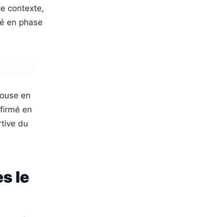
ce contexte,
té en phase
louse en
firmé en
rtive du
s le