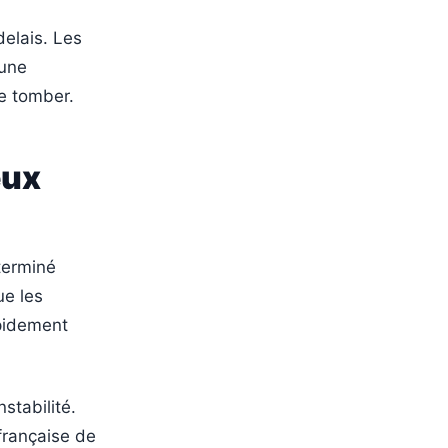
delais. Les
 une
re tomber.
eux
 terminé
ue les
apidement
stabilité.
 française de