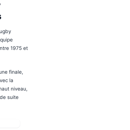
y
s
rugby
équipe
ntre 1975 et
une finale,
vec la
haut niveau,
 de suite