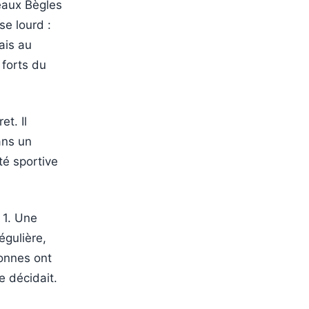
deaux Bègles
se lourd :
ais au
 forts du
t. Il
ans un
té sportive
 1. Une
égulière,
ionnes ont
e décidait.